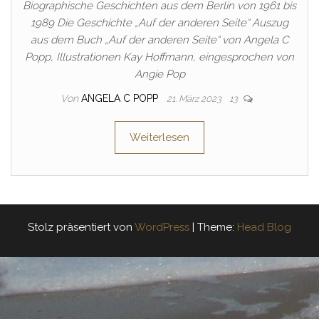
Biographische Geschichten aus dem Berlin von 1961 bis
1989 Die Geschichte „Auf der anderen Seite“ Auszug
aus dem Buch „Auf der anderen Seite“ von Angela C
Popp, Illustrationen Kay Hoffmann, eingesprochen von
Angie Pop
Von
ANGELA C POPP
21. März 2023
13
Weiterlesen
Stolz präsentiert von
WordPress
|
Theme:
Head Blog