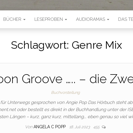
BÜCHER
LESEPROBEN
AUDIORAMAS
DAS T
Schlagwort:
Genre Mix
on Groove ….. – die Zwe
Buchvorstellung
ür Unterwegs gesprochen von Angie Pop Das Hörbuch steht ab O
nt.net oder bestellt es direkt in der Buchhandlung unter der I
ten Längen – kurz, ganz kurz, mittellang…. eben genau so viel w
Von
ANGELA C POPP
18. Juli 2023
455