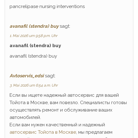
pancrelipase nursing interventions
avanafil (stendra) buy
sagt:
1. Mai 2026 um 9:58 p.m. Uhr
avanafil (stendra) buy
avanafil (stendra) buy
Avtoservis_edsi
sagt:
3. Mai 2026 um 6:54 a.m. Uhr
Если вы ищете надежный автосервис для вашей
Тойота в Москве, вам повезло. Специалисты готовы
осуществлять ремонт и обслуживание ваших
автомобилей.
Если вам нужен качественный и надежный
автосервис Тойота в Москве
, мы предлагаем