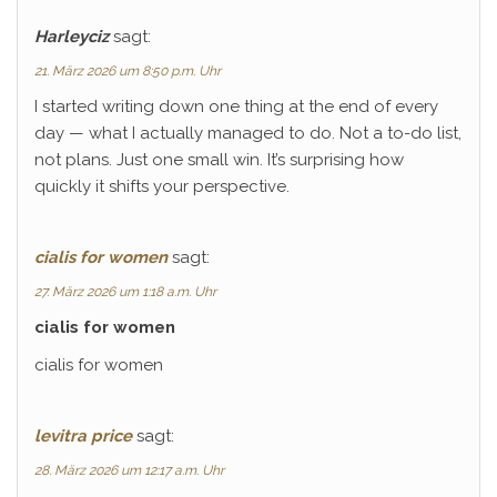
Harleyciz
sagt:
21. März 2026 um 8:50 p.m. Uhr
I started writing down one thing at the end of every
day — what I actually managed to do. Not a to-do list,
not plans. Just one small win. It’s surprising how
quickly it shifts your perspective.
cialis for women
sagt:
27. März 2026 um 1:18 a.m. Uhr
cialis for women
cialis for women
levitra price
sagt:
28. März 2026 um 12:17 a.m. Uhr