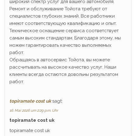
широкий спектр услуг для вашего автомобиля.
Ремонт и обслуживание Тойота требуют от
специалистов глубоких знаний. Все работники
имеют соответствующую квалификацию и опыт.
Техническое оснащение сервиса соответствует
самым высоким стандартам. Благодаря этому, мы
можем гарантировать качество выполняемых
работ.
Обращаясь в автосервис Тойота, вы можете
рассчитывать на высокое качество услуг. Наши
клиенты всегда остаются довольны результатом
работ.
topiramate cost uk
sagt:
16. Mai 2026 um 2:29 p.m. Uhr
topiramate cost uk
topiramate cost uk